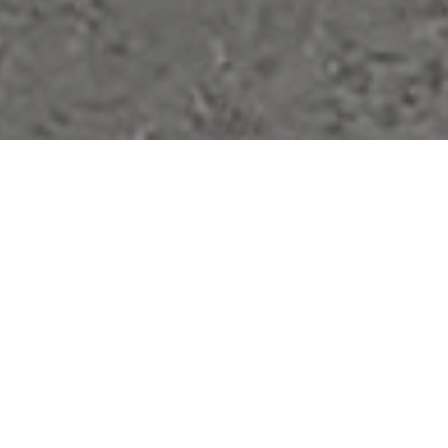
FORMULARE
SESIZARI
ELECTRONICE
MONITORUL
OFICIAL
LOCAL